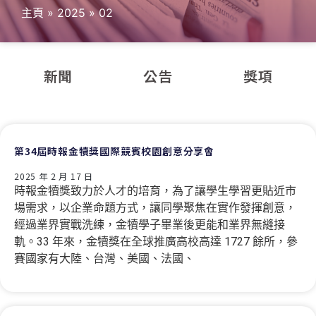
主頁
»
2025
»
02
新聞
公告
獎項
第34屆時報金犢獎國際競賓校園創意分享會
2025 年 2 月 17 日
時報金犢獎致力於人才的培育，為了讓學生學習更貼近市
場需求，以企業命題方式，讓同學聚焦在實作發揮創意，
經過業界實戰洗練，金犢學子畢業後更能和業界無縫接
軌。33 年來，金犢獎在全球推廣高校高達 1727 餘所，參
賽國家有大陸、台灣、美國、法國、