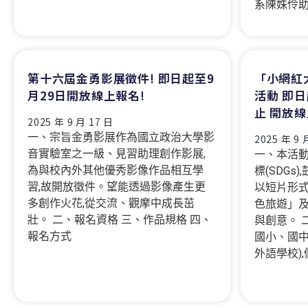
系陳姝伶助教
第十六屆金勇影展徵件! 即日起至9
「小網紅
月29日開放線上報名!
活動 即日
止 開放
2025 年 9 月 17 日
一、宗旨金勇影展作為國立政治大學影
2025 年 9 
音實驗室之一級、見習助理創作影展,
一、本活
為與校內外其他優秀影像作品相互學
標(SDG
習,故開放徵件。望能透過影像產生更
以短片形
多創作火花,從交流、觀摩中成長茁
色旅遊」
壯。 二、報名資格 三、作品規格 四、
與創意。 
報名方式
國小、國中
外語學校)