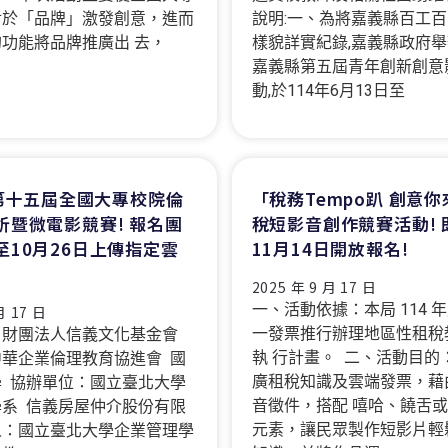
對於「品牌」激發創意，進而
說明:一、為將嘉義縣百工
功能將品牌推廣出 去，
樣貌詳實紀錄,嘉義縣政府舉
嘉義縣第五屆青年創新創意
動,於114年6月13日至
年第十五屆全國大專校院倫
「稅務Tempo趴 創意你
析暨微電影競賽! 報名團
稅短影音創作競賽活動! 
至10月26日上傳指定雲
11月14日開放報名!
2025 年 9 月 17 日
一、活動依據：本局 114 
月 17 日
一發票推行辦理地區性租稅
：財團法人信義文化基金會
執 行計畫。 二、活動目的
華企業倫理教育協進會 國
廣租稅知識及雲端發票，藉
 協辦單位：國立臺北大學
音徵件，搭配 嘻哈、饒舌
系 信義房屋仲介股份有限
元素，讓民眾製作短影片輕
人：國立臺北大學企業管理學