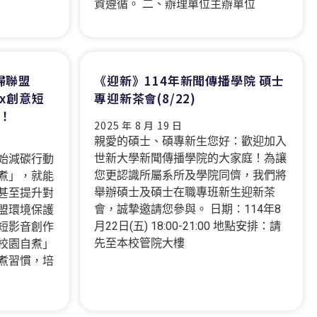
資遵循。 二、辦理單位主辦單位
婦聯盟
《迎新》114年新聞傳播學院 碩士
x創意短
專迎新茶會(8/22)
！
2025 年 8 月 19 日
親愛的碩士、碩專新生您好：歡迎加入
世新大學新聞傳播學院的大家庭！為讓
始減碳行動
您更認識所屬系所及學院同儕，我們將
煮」，就能
舉辦碩士及碩士在職專班新生迎新茶
甚至提升對
會，誠摯邀請您參與。 日期：114年8
盟環境保護
月22日(五) 18:00-21:00 地點安排：請
短影音創作
先至本校管院大樓
校園自煮」
煮習慣，培