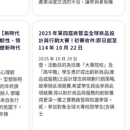
產業深度交流的平台，讓參與者有機
）【新時代
2025 年第四屆商管盃全球商品設
韌性、領
計與行銷大賽 ! 初賽收件:即日起至
塑新時代
114 年 10 月 22 日
2025 年 10 月 20 日
壹、活動目的為培養「大專院校」及
「高中職」學生勇於提出創新商品(產
構心理韌
品或服務)之設計理念與規劃行銷策略,
，型塑新時
故舉辦此項競賽,希望學生經由參與此
年的年終旗
項競賽,得以對於商品與服務的創新獲
創辦人 鄧耀
得更深一層之實務啟發與知識學習。
他來自各行
貳、參加對象全球大專校院學生(含碩
的氛圍下，
士
辛辣