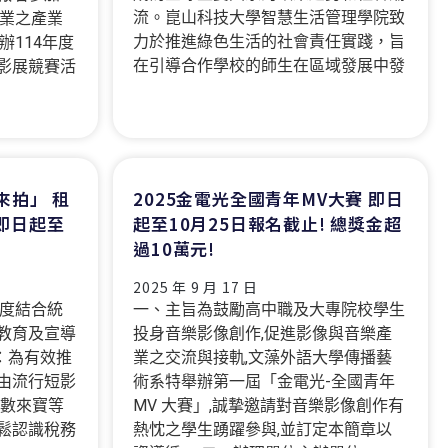
流。崑山科技大學智慧生活管理學院致
百業之產業
力於推進綠色生活的社會責任實踐，旨
辦114年度
在引導合作學校的師生在區域發展中發
影展競賽活
來拍」 租
2025金電光全國青年MV大賽 即日
即日起至
起至10月25日報名截止! 總獎金超
過10萬元!
2025 年 9 月 17 日
年度結合統
一、主旨為鼓勵高中職及大專院校學生
教育及宣導
投身音樂影像創作,促進影像與音樂產
：為有效推
業之交流與接軌,文藻外語大學傳播藝
由流行短影
術系特舉辦第一屆「金電光-全國青年
或數來寶等
MV 大賽」,誠摯邀請對音樂影像創作有
鬆認識稅務
熱忱之學生踴躍參與,並訂定本簡章以