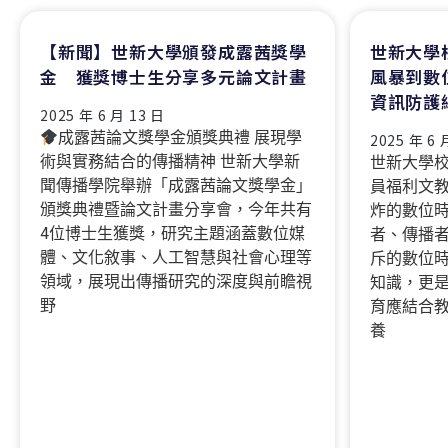
【新聞】世新大學頒發成露茜獎學
世新大學
金 獲獎博士生分享多元論文計畫
風暴到數
資訊防護
2025 年 6 月 13 日
成露茜論文獎學金頒獎典禮 展現學
2025 年 6 
術與實務結合的傳播精神 世新大學新
世新大學
聞傳播學院舉辦「成露茜論文獎學金」
員福利文
頒獎典禮暨論文計畫分享會，今年共有
炸的數位
4位博士生獲獎，研究主題涵蓋數位媒
者、傳播
體、文化敘事、人工智慧與社會心理等
斥的數位
領域，展現出傳播研究的深度與前瞻視
知識，更
野
育應結合
養