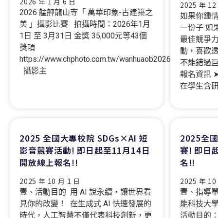
2026 年 1 月 6 日
2025 年 12
2026 艋舺龍山寺「 萬華印象-古建築之
如果你鍾
美 」攝影比賽 拍攝時間：2026年1月
一份子 如
1日 至 3月31日 金獎 35,000元等43個
最佳競爭力
獎項
動，喜歡透
https://www.chphoto.com.tw/wanhuaob2026.htm
不能錯過
攝影主
報名資訊 
在學生含研
2025 全國大專校院 SDGs×AI 短
2025
影音競賽活動! 即日起至11月14日
賽! 即日
開放線上報名!!
名!!
2025 年 10 月 1 日
2025 年 10
壹、活動目的 用 AI 說永續，讓世界看
壹、指導
見你的改變！ 在生成式 AI 快速發展的
能科技大學
時代，人工智慧不僅代表科技創新，更
活動目的