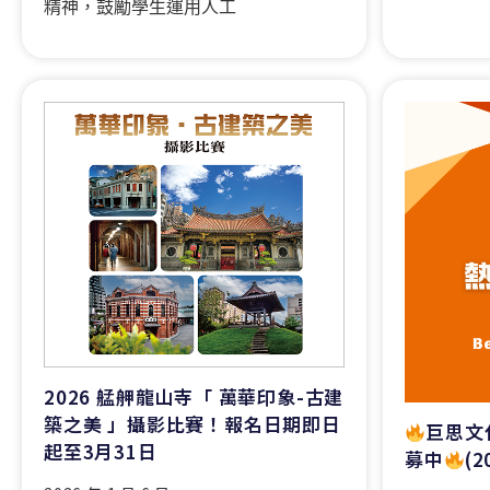
精神，鼓勵學生運用人工
2026 艋舺龍山寺「 萬華印象-古建
築之美 」攝影比賽！報名日期即日
巨思文
起至3月31日
募中
(2