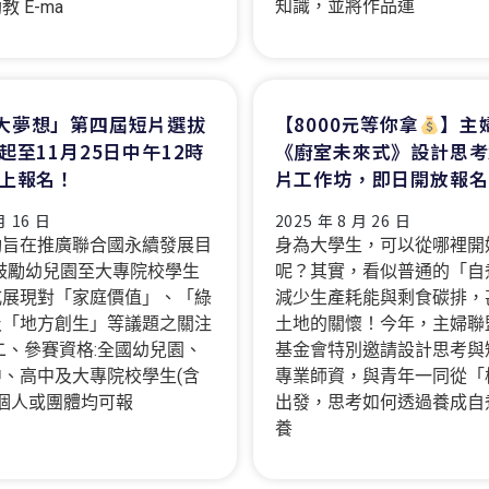
知識，並將作品運
 E-ma
大夢想」第四屆短片選拔
【8000元等你拿
】主
起至11月25日中午12時
《廚室未來式》設計思考
線上報名！
片工作坊，即日開放報名
月 16 日
2025 年 8 月 26 日
動旨在推廣聯合國永續發展目
身為大學生，可以從哪裡開
s),鼓勵幼兒園至大專院校學生
呢？其實，看似普通的「自
式展現對「家庭價值」、「綠
減少生產耗能與剩食碳排，
及「地方創生」等議題之關注
土地的關懷！今年，主婦聯
二、參賽資格:全國幼兒園、
基金會特別邀請設計思考與
、高中及大專院校學生(含
專業師資，與青年一同從「
,個人或團體均可報
出發，思考如何透過養成自
養