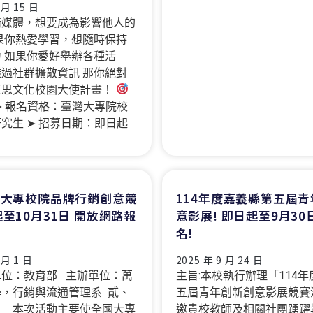
 月 15 日
情媒體，想要成為影響他人的
果你熱愛學習，想隨時保持
 如果你愛好舉辦各種活
過社群擴散資訊 那你絕對
巨思文化校園大使計畫！
➤ 報名資格：臺灣大專院校
究生 ➤ 招募日期：即日起
全國大專校院品牌行銷創意競
114年度嘉義縣第五屆
起至10月31日 開放網路報
意影展! 即日起至9月3
名!
 月 1 日
2025 年 9 月 24 日
單位：教育部 主辦單位：萬
主旨:本校執行辦理「114
，行銷與流通管理系 貳、
五屆青年創新創意影展競賽
： 本次活動主要使全國大專
邀貴校教師及相關社團踴躍