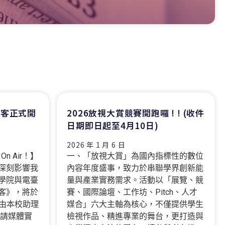
作客正式開
2026放視大賞競賽開跑囉 ! ! (收件
日期即日起至4月10日)
2026 年 1 月 6 日
 Air！】
一、「放視大賞」為國內指標性的數位
深刻影響我
內容年度盛事，致力於串聯學界創新能
學院與電臺
量與產業實務需求。活動以「展覽、競
客》，將於
賽、國際論壇、工作坊、Pitch、人才
，由本校助理
媒合」六大主軸為核心，不僅提供學生
邀請媒體實
檢視作品、精進專業的舞台，更打造與