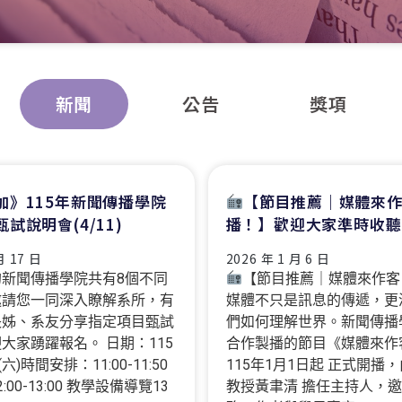
新聞
公告
獎項
加》115年新聞傳播學院
【節目推薦｜媒體來
試說明會(4/11)
播！】歡迎大家準時收聽
月 17 日
2026 年 1 月 6 日
新聞傳播學院共有8個不同
【節目推薦｜媒體來作客 On
邀請您一同深入瞭解系所，有
媒體不只是訊息的傳遞，更
長姊、系友分享指定項目甄試
們如何理解世界。新聞傳播
大家踴躍報名。 日期：115
合作製播的節目《媒體來作
六)時間安排：11:00-11:50
115年1月1日起 正式開播
00-13:00 教學設備導覽13
教授黃聿清 擔任主持人，