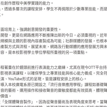
生在創作歷程中美學實踐的能力。
透過多層次的課程安排，學生不再侷限於少數專業技能，而是
成。
面培育上，強調創意開發的重要性。
發，更是在網路應用不斷推陳出新的今日，必須重視的。近年
種規模與主題的影視內容產製成為可能；社群媒體的發展，也根
的產製方式與流程。展望未來，網路及行動媒體的應用發展方興
內容，是本校影視學士學位學程所重視的另一項重點。
著重在於鏡頭前進行表演能力之磨練，尤其在現今OTT平台持
的影視表演課程，以確保學生之專業技能與核心能力養成，完全
、YouTube形式的呈現，皆是課程安排上的核心。
入本校廣電系原已開設之「流行音樂應用學程」課程如基礎聲
聲音的藝術、運用操作和接收聲音的靈敏度都能有效提高，體現
的價值。
全媒體聲音製作」，因為從聲音藝術及表現角度來思考，當聲