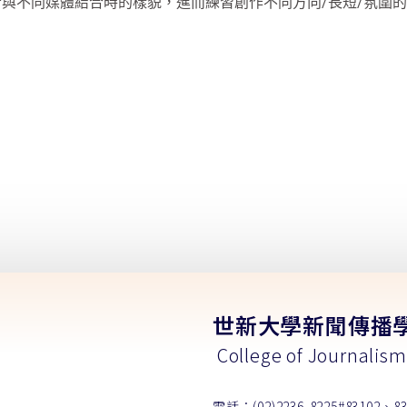
與不同媒體結合時的樣貌，進而練習創作不同方向/長短/氛圍
世新大學新聞傳播
College of Journalis
電話：(02)2236-8225#83102、83