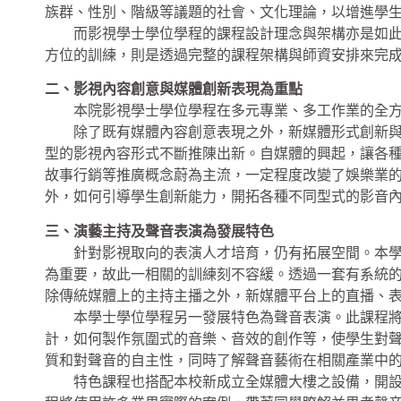
族群、性別、階級等議題的社會、文化理論，以增進學
而影視學士學位學程的課程設計理念與架構亦是如此，
方位的訓練，則是透過完整的課程架構與師資安排來完
二、影視內容創意與媒體創新表現為重點
本院影視學士學位學程在多元專業、多工作業的全方
除了既有媒體內容創意表現之外，新媒體形式創新與開
型的影視內容形式不斷推陳出新。自媒體的興起，讓各
故事行銷等推廣概念蔚為主流，一定程度改變了娛樂業
外，如何引導學生創新能力，開拓各種不同型式的影音
三、演藝主持及聲音表演為發展特色
針對影視取向的表演人才培育，仍有拓展空間。本學程
為重要，故此一相關的訓練刻不容緩。透過一套有系統
除傳統媒體上的主持主播之外，新媒體平台上的直播、表演
本學士學位學程另一發展特色為聲音表演。此課程將導
計，如何製作氛圍式的音樂、音效的創作等，使學生對
質和對聲音的自主性，同時了解聲音藝術在相關產業中
特色課程也搭配本校新成立全媒體大樓之設備，開設「