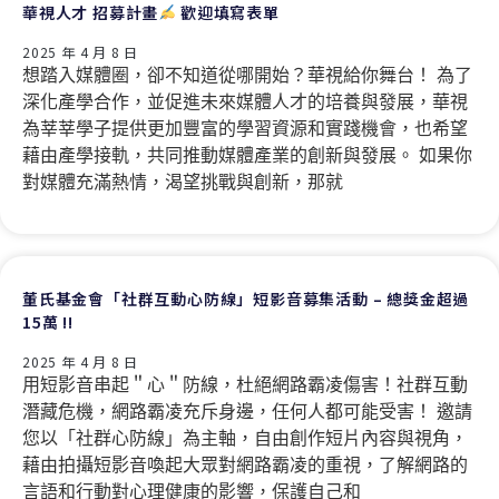
華視人才 招募計畫
歡迎填寫表單
2025 年 4 月 8 日
想踏入媒體圈，卻不知道從哪開始？華視給你舞台！ 為了
深化產學合作，並促進未來媒體人才的培養與發展，華視
為莘莘學子提供更加豐富的學習資源和實踐機會，也希望
藉由產學接軌，共同推動媒體產業的創新與發展。 如果你
對媒體充滿熱情，渴望挑戰與創新，那就
董氏基金會「社群互動心防線」短影音募集活動 – 總獎金超過
15萬 !!
2025 年 4 月 8 日
用短影音串起＂心＂防線，杜絕網路霸凌傷害！社群互動
潛藏危機，網路霸凌充斥身邊，任何人都可能受害！ 邀請
您以「社群心防線」為主軸，自由創作短片內容與視角，
藉由拍攝短影音喚起大眾對網路霸凌的重視，了解網路的
言語和行動對心理健康的影響，保護自己和