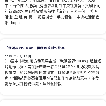
第8屆「我是海外特派員」培訓營報名開跑 兩天一夜北、
中、南營隊 入選學員有機會暑期到中央社實習、接觸不同
的新聞議題 更有機會獲選前往「海外」實習一個月 系 列
活 動 全 程 免 費 ！ 把握機會！手刀報名！ 中央社活動官
網 : https
「稅潮視界SHOW」租稅短片創作比賽
2025 年 4 月 10 日
(一)臺中市政府地方稅務局主辦「稅潮視界SHOW」租稅短
片創作比賽，旨在推廣統一發票兌獎APP、地方稅政及納
稅權益，結合校園與民眾創意，透過短片形式進行稅務教
育。活動鼓勵參賽者運用AI智慧創作作為輔助素材，激發
創意並提升稅務常識，達到藝術教