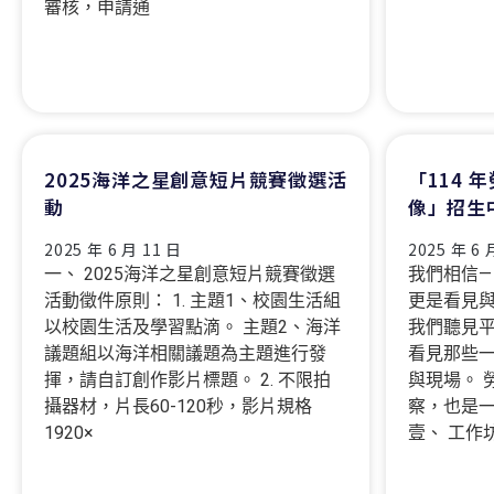
審核，申請通
2025海洋之星創意短片競賽徵選活
「114
動
像」招生
2025 年 6 月 11 日
2025 年 6 
一、 2025海洋之星創意短片競賽徵選
我們相信—
活動徵件原則： 1. 主題1、校園生活組
更是看見與
以校園生活及學習點滴。 主題2、海洋
我們聽見
議題組以海洋相關議題為主題進行發
看見那些
揮，請自訂創作影片標題。 2. 不限拍
與現場。 
攝器材，片長60-120秒，影片規格
察，也是
1920×
壹、 工作