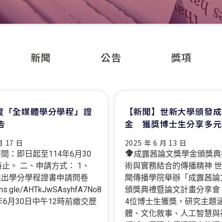
新聞
公告
獎項
年度「全媒體學分學程」證
【新聞】世新大學頒發成
告
金 獲獎博士生分享多元
月 17 日
2025 年 6 月 13 日
間：即日起至114年6月30
成露茜論文獎學金頒獎典
時止。 二、申請方式： 1、
術與實務結合的傳播精神 
送出學分學程證書申請問卷
聞傳播學院舉辦「成露茜論
orms.gle/AHTkJwSAsyhfA7No8
頒獎典禮暨論文計畫分享會
年6月30日中午12時前繳交歷
4位博士生獲獎，研究主題
體、文化敘事、人工智慧與