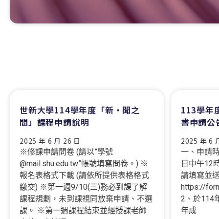
世新大學114學年度「新‧聞之
113學
間」課程申請說明
書申請公
2025 年 6 月 26 日
2025 年 6 
※修課申請問卷 (請以”學號
一、申請時
@mail.shu.edu.tw”帳號填寫問卷。) ※
日中午12
報名表格式下載 (請依所提供表格格式
請填寫並
繳交) ※第一週9/10(三)務必到課了解
https://f
課程規劃，未到課視同放棄申請、不選
2、於114
課。 ※第一週課程結束並經授課老師
年成