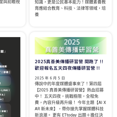
度與前瞻視
知識，更是公民基本能力！媒體素養教
育應結合教育、科技、法律等領域，培
養
2025真善美傳播研習營 開跑了 !!
歡迎報名五天四夜傳播研習營 !!
2025 年 6 月 5 日
傳說中的年度媒體盛事來了！第四屆
【2025 真善美傳播研習營】熱血招募
中！ 五天四夜，挑戰極限，全程免
費，內容升級再升級！ 今年主題【AI X
AR 新未來】，帶你搶先掌握媒體科技
新浪潮。 更有 ETtoday 出題＋擔任決