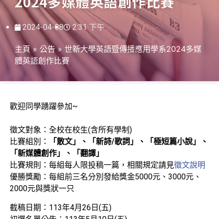
2024多媒體英語創作比賽
2024-04-08
2:31 下午
主頁
»
公告
»
世新大學英語暨傳播應用學系2024多媒
體英語創作比賽
歡迎同學踴躍參加~
徵文對象：全校在校生(含所有學制)
比賽組別：
「散文」、「新詩/歌詞」、「極短篇小說」、
「新媒體創作」、「翻譯」
比賽規則：每組每人限投稿一篇，相關規定請見
徵文說明
優勝獎勵：每組前三名分別發給獎金5000元、3000元、
2000元與獎狀一只
截稿日期：113年4月26日(五)