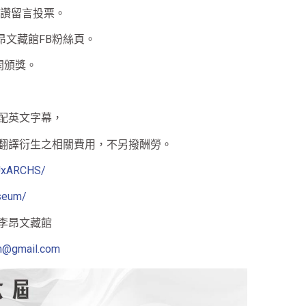
按讚留言投票。
昂文藏館FB粉絲頁。
開頒獎。
配英文字幕，
翻譯衍生之相關費用，不另撥酬勞。
HUxARCHS/
seum/
李昂文藏館
m@gmail.com