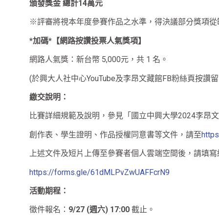
頒發獎金 總計14萬元
※評審將視本年度參賽作品之水準，得決議部分獎項從
*加碼*【網路按讚投票人氣獎項】
網路人氣獎：新台幣 5,000元，共 1 名。
(於興大人社中心YouTube及李昂文藏館FB粉絲頁按
繳交說明：
比賽詳細規範及說明，參見「國立中興大學2024李昂
創作表、學生證明、作品授權同意書等文件，請至
https
上述文件及短片上傳至參賽者個人雲端空間後，請填寫
https://forms.gle/61dMLPvZwUAFFcrN9
活動期程：
徵件報名：
9/27 (週六) 17:00
截止。