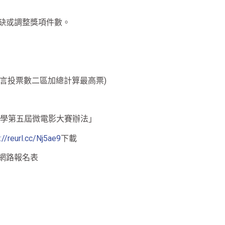
缺或調整獎項件數。
讚留言投票數二區加總計算最高票)
文學第五屆微電影大賽辦法」
://reurl.cc/Nj5ae9
下載
網路報名表