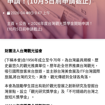
申請！(10月5日前申請截止)
2026-04-08
9:47 上午
主頁
»
公告
»
2026年度台灣觀光獎學金開始申請！
(10月5日前申請截止)
財團法人台灣觀光協會
(下稱本會)自1956年成立至今70年，為台灣最具規模、歷
史最悠久的觀光推廣單位。歷年赴全世界推廣台灣觀光，
吸引國際旅客來台旅遊，並主辦台灣美食展及ITF台灣國際
旅展,將台灣的文化、美食、觀光傳遞到全球各角落。
本會為鼓勵學生提出有助於觀光發展之創新研究及發掘台
灣景點，設立「觀光研究獎學金」及「不可錯過的台灣之
旅短片獎學金」。