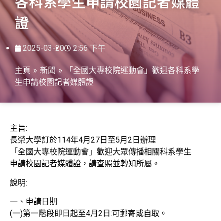
各科系學生申請校園記者媒體
證
2025-03-20
2:56 下午
主頁
»
新聞
»
「全國大專校院運動會」歡迎各科系學
生申請校園記者媒體證
主旨:
長榮大學訂於114年4月27日至5月2日辦理
「全國大專校院運動會」歡迎大眾傳播相關科系學生
申請校園記者媒體證，請查照並轉知所屬。
說明:
一、申請日期:
(一)第一階段即日起至4月2日:可郵寄或自取。