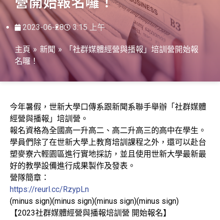
營開始報名囉！
2023-06-28
3:15 上午
主頁
»
新聞
»
「社群媒體經營與播報」培訓營開始報
名囉！
今年暑假，世新大學口傳系跟新聞系聯手舉辦「社群媒體
經營與播報」培訓營。
報名資格為全國高一升高二、高二升高三的高中在學生。
學員們除了在世新大學上教育培訓課程之外，還可以赴台
塑麥寮六輕園區進行實地採訪，並且使用世新大學最新最
好的教學設備進行成果製作及發表。
營隊簡章：
https://reurl.cc/RzypLn
(minus sign)(minus sign)(minus sign)(minus sign)
【2023社群媒體經營與播報培訓營 開始報名】