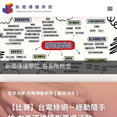
新聞傳播學院_各系所概念
世新大學 新聞傳播學院 [ 最新消息 ]
【比賽】台電綠網－綠動隨手