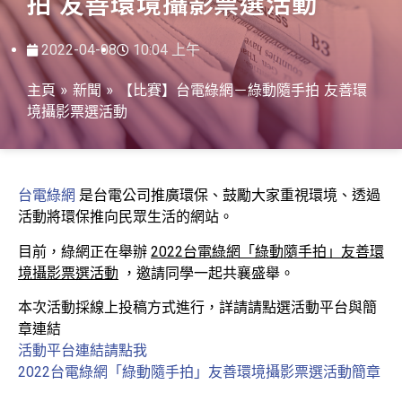
拍 友善環境攝影票選活動
2022-04-08
10:04 上午
主頁
»
新聞
»
【比賽】台電綠網－綠動隨手拍 友善環
境攝影票選活動
台電綠網
是台電公司推廣環保、鼓勵大家重視環境、透過
活動將環保推向民眾生活的網站。
目前，綠網正在舉辦
2022
台電綠網「綠動隨手拍」友善環
境攝影票選活動
，邀請同學一起共襄盛舉。
本次活動採線上投稿方式進行，詳請請點選活動平台與簡
章連結
活動平台連結請點我
2022台電綠網「綠動隨手拍」友善環境攝影票選活動簡章