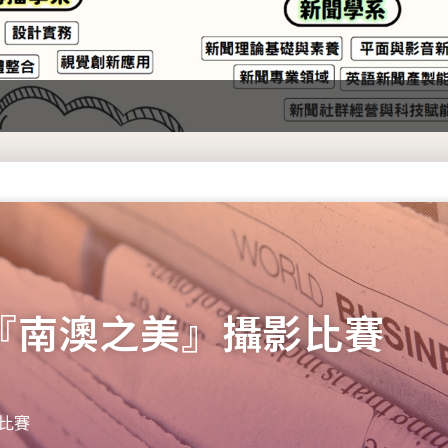
見『南澳之美』攝影比賽
影比賽