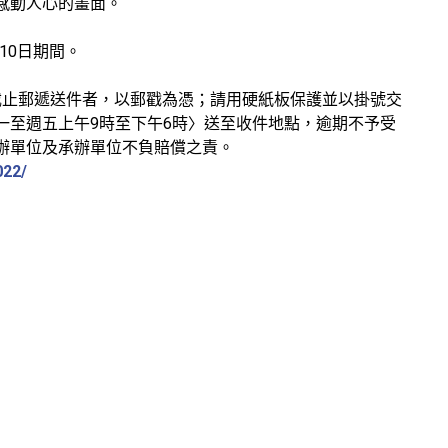
感動人心的畫面。
月10日期間。
〉截止郵遞送件者，以郵戳為憑；請用硬紙板保護並以掛號交
一至週五上午9時至下午6時〉送至收件地點，逾期不予受
辦單位及承辦單位不負賠償之責。
022/