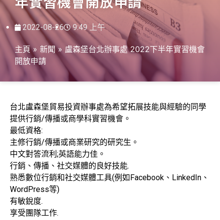
年實習機會開放申請
2022-08-26
9:49 上午
主頁
»
新聞
»
盧森堡台北辦事處 2022下半年實習機會
開放申請
台北盧森堡貿易投資辦事處為希望拓展技能與經驗的同學
提供行銷/傳播或商學科實習機會。
最低資格:
主修行銷/傳播或商業研究的研究生。
中文對答流利;英語能力佳。
行銷、傳播、社交媒體的良好技能.
熟悉數位行銷和社交媒體工具(例如Facebook、LinkedIn、
WordPress等)
有敏銳度.
享受團隊工作.