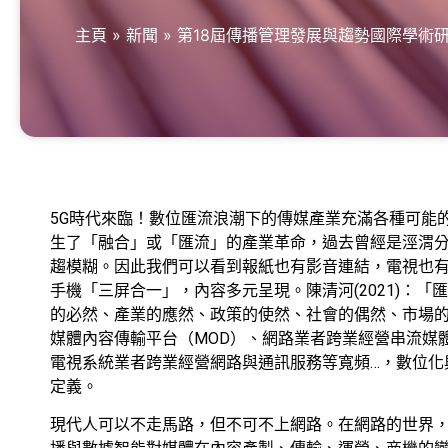
主頁
»
新聞
»
第18屆傳播管理發展與趨勢國際學術
5G時代來臨！數位匯流浪潮下的傳媒產業充滿各種可能
生了「融合」或「匯流」的產業革命，過去曾經是涇渭
趨模糊。因此我們可以看到報紙也有影音連結，電視也
手機「三屏合一」，內容多元呈現。陳清河(2021)：
的必然、產業的應然、政策的使然、社會的偶然、市場
媒體內容傳輸平台（MOD）、網路業者跨業經營串流媒體
電視系統業者跨業經營網路與通訊服務等寬頻…，數位化
定義。
現代人可以不走馬路，但不可不上網路。在網路的世界