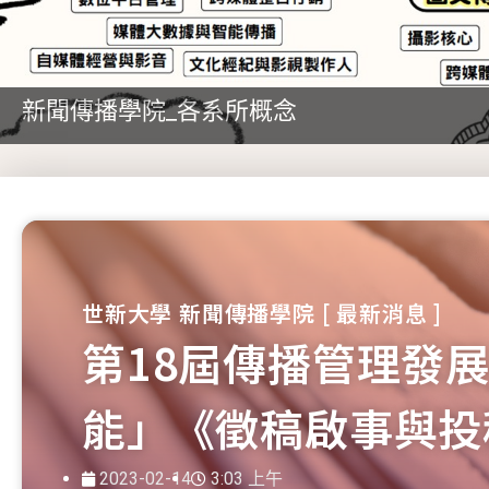
新聞傳播學院_各系所概念
世新大學 新聞傳播學院 [ 最新消息 ]
第18屆傳播管理發
能」《徵稿啟事與投
2023-02-14
3:03 上午