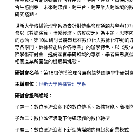
播與數據智能對媒體在內容產製、傳輸、運營、商機的
合生態開始，未來跨媒體、跨平台、跨產業與跨區域的
研究議題。
世新大學傳播管理學系過去針對傳媒管理議題共舉辦17屆
會以《數據演算、情感經濟、防疫疲乏》為主題，思辯
的意涵。第18屆研討會將聚焦在數位化與數據化帶動的
穿各學門，數據智能結合各專業」的辦學特色，以《數位
際學術研討會，邀請產官學研領域的專家、學者集思廣
相關產業所面臨的機遇與挑戰。
研討會名稱：
第18屆傳播管理發展與趨勢國際學術研討
主辦單位
：
世新大學傳播管理學系
研討會投稿領域
：
子題一：數位匯流浪潮下的數位傳播、數據智能、商機
子題二：數位匯流浪潮下傳統媒體的數位轉型
子題三：數位匯流浪潮下新型態媒體的興起與商業模式