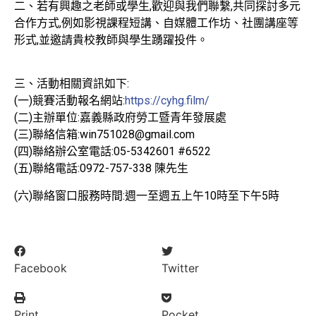
二、若有興趣之老師或學生,歡迎與我們聯繫,共同探討多元
合作方式,例如影視課程短講、自媒體工作坊、社團講座等
形式,並邀請貴校教師與學生踴躍投件。
三、活動相關資訊如下:
(一)競賽活動報名網站:
https://cyhg.film/
(二)主辦單位:嘉義縣政府勞工暨青年發展處
(三)聯絡信箱:win751028@gmail.com
(四)聯絡辦公室電話:05-5342601 #6522
(五)聯絡電話:0972-757-338 陳先生
(六)聯絡窗口服務時間:週一至週五上午10時至下午5時
Facebook
Twitter
Print
Pocket