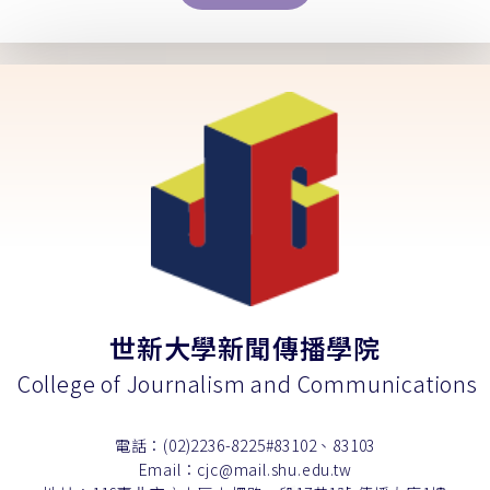
世新大學新聞傳播學院
College of Journalism and Communications
電話：(02)2236-8225#83102、83103
Email：cjc@mail.shu.edu.tw