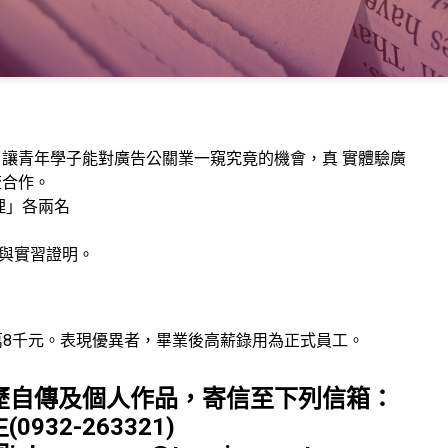
讓青年學子能對廣告公關業一窺究竟的機會，真 實體驗廣
流合作。
理」各兩名
與實習證明。
萬8千元。表現優異者，畢業後高薪錄用為正式員工。
歷自傳及個人作品，寄信至下列信箱：
0932-263321)