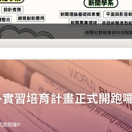
外實習培育計畫正式開跑囉!
跑囉!!!