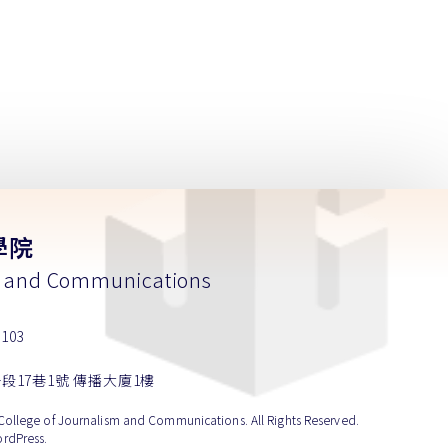
學院
m and Communications
103
段17巷1號 傳播大廈1樓
e of Journalism and Communications. All Rights Reserved.
rdPress.