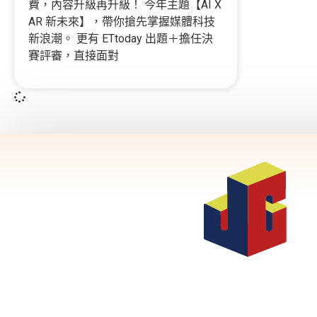
費，內容升級再升級！ 今年主題【AI X
AR 新未來】，帶你搶先掌握媒體科技
新浪潮。 更有 ETtoday 出題＋擔任決
賽評審，直接面對