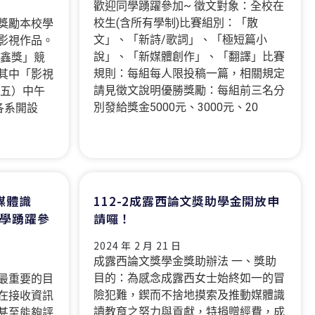
歡迎同學踴躍參加~ 徵文對象：全校在
校生(含所有學制)比賽組別：「散
獎勵本校學
文」、「新詩/歌詞」、「極短篇小
影視作品。
說」、「新媒體創作」、「翻譯」比賽
世鑫獎」競
規則：每組每人限投稿一篇，相關規定
其中「影視
請見徵文說明優勝獎勵：每組前三名分
（五）中午
別發給獎金5000元、3000元、20
 各系開設
媒體識
112-2成露西論文獎助學金開放申
學踴躍參
請囉！
2024 年 2 月 21 日
成露西論文獎學金獎助辦法 一、獎助
目的：為感念成露西女士始終如一的冒
最重要的目
險犯難，鍥而不捨地摸索及推動媒體識
在接收資訊
讀教育之努力與貢獻，特捐贈經費，成
甚至能夠評