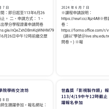
月 7 日
2024 年 6 月 7 日
間：即日起至113年6月26
※課程申請說明：
時止。 二、申請方式： 1、
https://reurl.cc/Ajz4A
送出學分學程證書申請問卷
卷：
orms.gle/nQeZxhDBmKqWNHM79
https://forms.office.com/r
年6月26日中午12時前繳交歷
(請以”學號＠live.shu.edu
問卷。) ※報
學院學術交流坊
世鑫獎「影視製作類」報
113/4/19中午12時截
月 8 日
躍報名參加
趣師生踴躍參加，報名網址：