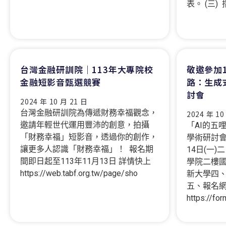
表。 (三)
台灣金融研訓院｜113年大專院校
敬邀參加1
金融短影音甄選競賽
路：生成
討會
2024 年 10 月 21 日
台灣金融研訓院為傳遞財務幸福觀念，
2024 年 10
邀請年輕世代運用豐沛的創意，拍攝
「AI的五
「財務幸福」短影音，透過你的創作，
學術研討會
讓更多人認識「財務幸福」！ 報名期
14日(一
間即日起至113年11月13日 詳情快上
學院二樓
https://web.tabf.org.tw/page/sho
新大學四
五、報名
https://fo