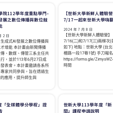
學院112學年度重點學門-
【世新大學新鮮人體驗營】
I發展之數位傳播與數位敍
7/17一起來世新大學嗨
能
2024 年 7 月 8 日
【世新大學新鮮人體驗營】
月 2 日
7/16(二)和7/17(三)兩梯
生成式AI發展之數位傳播與
如下) 地點：世新大學 (台
才增能 本計畫由新聞傳播
柵路一段17巷1號) 手刀報
資傳、數媒、傳管三系主任共
https://forms.gle/ZimysW
行，並於113年6月27日成
時間
果發表會。本計畫邀請各系所
界專家共同參與，旨在透過生
術的應用，提升師生與
年度「全媒體學分學程」證
世新大學113學年度「
告
間」課程申請說明