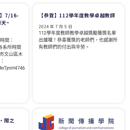
7/16-
【恭賀】112學年度教學卓越教師
翻天~
2024 年 7 月 5 日
112學年度教師教學卓越獎勵獲獎名單
出爐囉！恭喜獲獎的老師們，也感謝所
 時間：
有教師們的付出與辛勞。
次(各系所時間
北市文山區木
名：
Z4nTjmH4746
新‧聞之