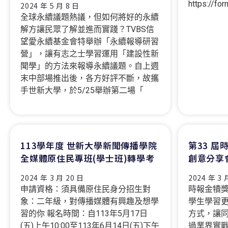
https://fo
2024 年 5 月 8 日
全球永續議題熱議，但如何將好的永續
解方讓民眾了解並進而實踐？TVBS信
望愛永續基金會特舉辦「永續報導研習
營」，讓有志之士學習運用「建設性新
聞學」的方法來報導永續議題。自上週
末中部場推出後，各方好評不斷，故攜
手世新大學，於5/25舉辦第二場「
113學年度 世新大學新聞傳播學院
第33 
全媒體原住民專班(學士班)轉學考
創意分享
2024 年 3 月 20 日
2024 年 3 
申請資格：須具備原住民身分招生對
時報金犢
象：二年級，對傳播媒體有興趣及想學
學生學習
習的你 報名時間：自113年5月17日
方式，讓
(五)上午10:00至113年6月14日(五)下午
過業界實