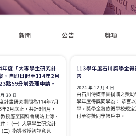
新聞
公告
獎項
14年度「大專學生研究計
113學年度石川獎學金
案，自即日起至114年2月
告
) 23點59分前受理申請。
2024 年 12 月 4 日
由石川傳媒集團捐贈之獎助學
 月 30 日
學年度得獎同學為： 恭喜
年度計畫研究期間為114年7月
學，獎學金將依循學校規定
15年2月底止，共計8個月，
付至得獎同學帳戶中。
導教授應至國科會網站上傳、
件： (一) 大專學生研究計
 (二) 指導教授初評意見