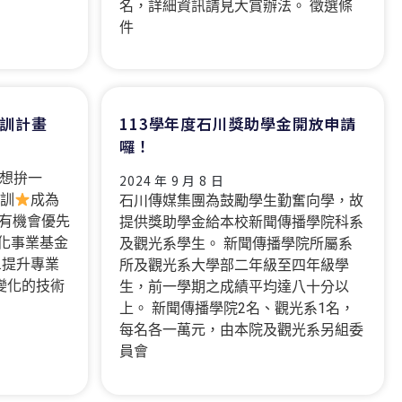
名，詳細資訊請見大賞辦法。 徵選條
件
訓計畫
113學年度石川獎助學金開放申請
囉！
m 夢想拚一
2024 年 9 月 8 日
訓
成為
石川傳媒集團為鼓勵學生勤奮向學，故
有機會優先
提供獎助學金給本校新聞傳播學院科系
化事業基金
及觀光系學生。 新聞傳播學院所屬系
.提升專業
所及觀光系大學部二年級至四年級學
變化的技術
生，前一學期之成績平均達八十分以
上。 新聞傳播學院2名、觀光系1名，
每名各一萬元，由本院及觀光系另組委
員會