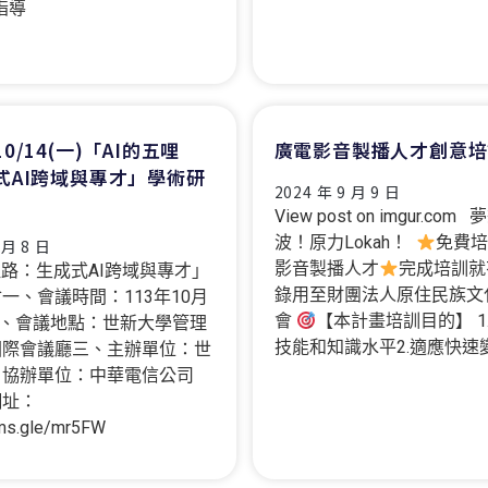
 指導
0/14(一)「AI的五哩
廣電影音製播人才創意培
式AI跨域與專才」學術研
2024 年 9 月 9 日
View post on imgur.co
波！原力Lokah！
免費培
 月 8 日
影音製播人才
完成培訓就
哩路：生成式AI跨域與專才」
錄用至財團法人原住民族文
一、會議時間：113年10月
會
【本計畫培訓目的】 1
)二、會議地點：世新大學管理
技能和知識水平2.適應快速
國際會議廳三、主辦單位：世
、協辦單位：中華電信公司
網址：
rms.gle/mr5FW