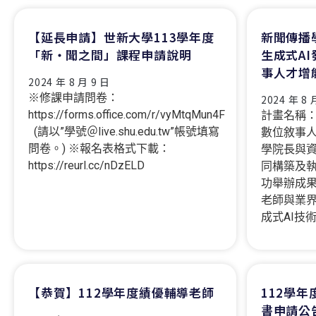
【延長申請】世新大學113學年度
新聞傳播
「新‧聞之間」課程申請說明
生成式A
事人才增
2024 年 8 月 9 日
※修課申請問卷：
2024 年 8 
https://forms.office.com/r/vyMtqMun4F
計畫名稱：
(請以”學號＠live.shu.edu.tw”帳號填寫
數位敘事人
問卷。) ※報名表格式下載：
學院長與
https://reurl.cc/nDzELD
同構築及執
功舉辦成
老師與業
成式AI技
【恭賀】112學年度績優輔導老師
112學
書申請公