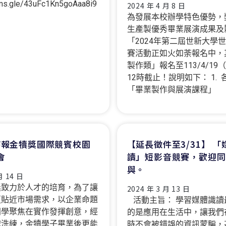
rms.gle/43uFc1Kn5goAaa8i9
2024 年 4 月 8 日
為發展本校辦學特色優勢，
生產製優秀畢業展演成果及
「2024年第二屆世新大學
賽活動正如火如荼報名中，
製作類」報名至113/4/19
12時截止！說明如下： 1.
「畢業製作與展演課程」
屆時報金犢獎國際競賓校園
【延長徵件至3/31】 「
會
讀」短影音競賽，歡迎同
與。
月 14 日
獎致力於人才的培育，為了讓
2024 年 3 月 13 日
更貼近市場需求，以企業命題
活動主旨： 學習媒體識讀
同學聚焦在實作發揮創意，經
的是應用在生活中，讓我們
戰洗練，金犢學子畢業後更能
時不會被錯誤的資訊蒙騙，