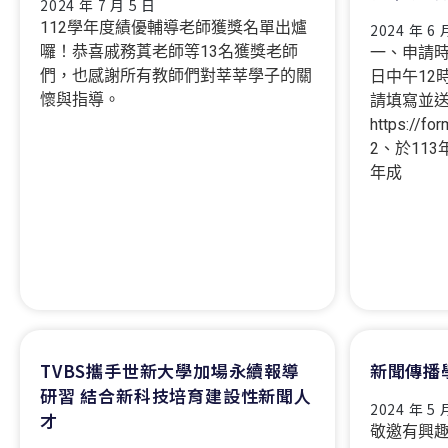
2024 年 7 月 5 日
112學年度績優輔導老師獲獎名單出爐
2024 年 6 
囉！恭喜戚務蒖老師等13名獲獎老師
一、申請時
們，也感謝所有教師們對莘莘學子的關
日中午12
懷與指導。
請填寫並
https://f
2、於113
年成
TVBS攜手世新大學加場永續報導
新聞傳播
研習 結合新科技培育建設性新聞人
2024 年 5 
才
敬邀有興