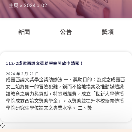
主頁
»
2024
»
02
新聞
公告
獎項
112-2成露西論文獎助學金開放申請囉！
2024 年 2 月 21 日
成露西論文獎學金獎助辦法 一、獎助目的：為感念成露西
女士始終如一的冒險犯難，鍥而不捨地摸索及推動媒體識
讀教育之努力與貢獻，特捐贈經費，成立「世新大學傳播
學院成露西論文獎助學金」，以獎助並提升本校新聞傳播
學院研究生學位論文之專業水準。 二、獎