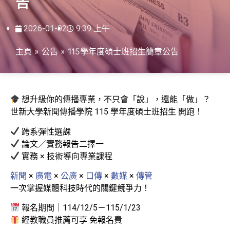
告
2026-01-02
9:39 上午
主頁
»
公告
»
115學年度碩士班招生簡章公告
想升級你的傳播專業，不只會「說」，還能「做」？
世新大學新聞傳播學院 115 學年度碩士班招生 開跑！
跨系彈性選課
論文／實務報告二擇一
實務 × 技術導向專業課程
新聞
×
廣電
×
公廣
×
口傳
×
數媒
×
傳管
一次掌握媒體科技時代的關鍵競爭力！
報名期間｜114/12/5－115/1/23
經教職員推薦可享 免報名費