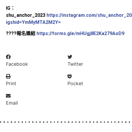
IG
：
shu_anchor_2023
https://instagram.com/shu_anchor_2
igshid=YmMyMTA2M2Y=
????
報名連結
https://forms.gle/mHUgj8E2Ka279AoD9
Facebook
Twitter
Print
Pocket
Email