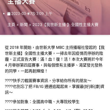
主播大賽
2023-03-07
3:09 上午
主頁
»
新聞
»
2023【我世新主播 】全國性主播大賽
從 2018 年開始，由世新大學 MBC 主持播報社發起的【我
世新主播】全國性主播大賽，一掃去年因疫情而停辦的陰
霾，正式宣告大賽：滿！血！復！活！本次大賽將於今年
4 月舉辦第四屆賽事，與每個懷有主播夢、渴望發光發熱
的同學，一起再創輝煌！
????快手刀截圖賽事資訊，分享給你所有的朋友～
????也別忘了把 FB/IG 通通追蹤起來，掌握最(好)新(康)資
訊～
????參加對象：全國高中職、大專院校學生